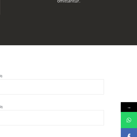
omittantur.
D)
→
D)