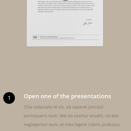
Open one of the presentations
1
Clita vulputate te vix, ad saperet percipit
persequeris eum. Mei ea utamur eruditi, no wisi
neglegentur eum, et mea legere ridens probatus.