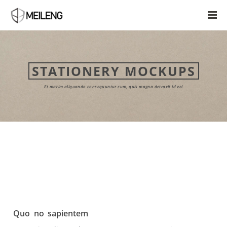
STATIONERY MOCKUPS
Et mazim aliquando consequuntur cum, quis magna detraxit id vel
Quo no sapientem