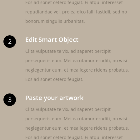
Eos ad sonet cetero feugiat. Ei atqui interesset
repudiandae vel, pro ea dico falli fastidii, sed no
bonorum singulis urbanitas.
Edit Smart Object
2
Clita vulputate te vix, ad saperet percipit
persequeris eum. Mei ea utamur eruditi, no wisi
neglegentur eum, et mea legere ridens probatus.
Eos ad sonet cetero feugiat.
Paste your artwork
3
Clita vulputate te vix, ad saperet percipit
persequeris eum. Mei ea utamur eruditi, no wisi
neglegentur eum, et mea legere ridens probatus.
Eos ad sonet cetero feugiat. Ei atqui interesset